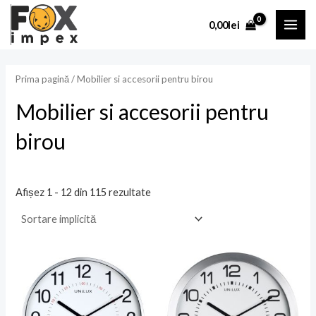
Skip
MAI
P
P
0,00
lei
to
r
r
ME
content
e
e
ț
ț
Prima pagină
/ Mobilier si accesorii pentru birou
Mobilier si accesorii pentru
i
a
birou
n
x
i
i
Afișez 1 - 12 din 115 rezultate