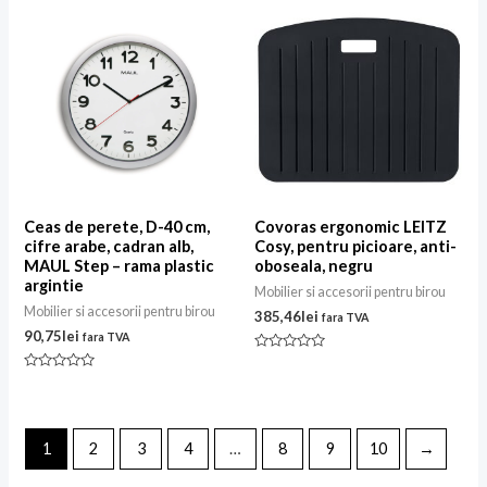
din
din
5
5
Ceas de perete, D-40 cm,
Covoras ergonomic LEITZ
cifre arabe, cadran alb,
Cosy, pentru picioare, anti-
MAUL Step – rama plastic
oboseala, negru
argintie
Mobilier si accesorii pentru birou
Mobilier si accesorii pentru birou
385,46
lei
fara TVA
90,75
lei
fara TVA
Evaluat
la
Evaluat
0
la
din
0
5
din
5
1
2
3
4
…
8
9
10
→