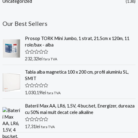
Uncategorized
(138)
Our Best Sellers
Prosop TORK Mini Jumbo, 1 strat, 21.5cm x 120m, 11
role/bax - alba
E
232,32
lei
fara TVA
v
a
l
Tabla alba magnetica 100 x 200 cm, profil aluminiu SL,
u
SMIT
a
t
l
E
1.030,19
lei
a
fara TVA
v
0
a
d
l
Baterii Max AA, LR6, 1.5V, 4 buc/set, Energizer, dureaza
i
u
n
cu 50% mai mult decat cele alkaline
a
5
t
l
E
17,31
lei
a
fara TVA
v
0
a
d