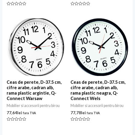
Evaluat
Evaluat
la
la
0
0
din
din
5
5
Ceas de perete, D-37.5 cm,
Ceas de perete, D-37.5 cm,
cifre arabe, cadran alb,
cifre arabe, cadran alb,
rama plastic argintie, Q-
rama plastic neagra, Q-
Connect Warsaw
Connect Wels
Mobilier si accesorii pentru birou
Mobilier si accesorii pentru birou
77,64
lei
77,78
lei
fara TVA
fara TVA
Evaluat
Evaluat
la
la
0
0