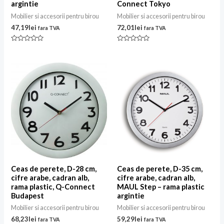
argintie
Connect Tokyo
Mobilier si accesorii pentru birou
Mobilier si accesorii pentru birou
47,19
lei
72,01
lei
fara TVA
fara TVA
Evaluat
Evaluat
la
la
0
0
din
din
5
5
Ceas de perete, D-28 cm,
Ceas de perete, D-35 cm,
cifre arabe, cadran alb,
cifre arabe, cadran alb,
rama plastic, Q-Connect
MAUL Step – rama plastic
Budapest
argintie
Mobilier si accesorii pentru birou
Mobilier si accesorii pentru birou
68,23
lei
59,29
lei
fara TVA
fara TVA