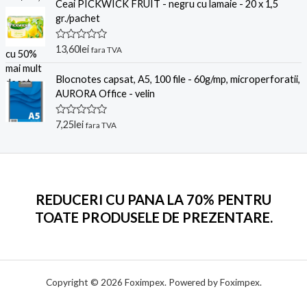
l
Ceai PICKWICK FRUIT - negru cu lamaie - 20 x 1,5
i
u
n
gr./pachet
a
5
t
l
E
13,60
lei
a
fara TVA
v
0
a
d
l
Blocnotes capsat, A5, 100 file - 60g/mp, microperforatii,
i
u
n
AURORA Office - velin
a
5
t
l
E
7,25
lei
a
fara TVA
v
0
a
d
l
i
u
n
a
5
t
l
REDUCERI CU PANA LA 70% PENTRU
a
0
TOATE PRODUSELE DE PREZENTARE.
d
i
n
5
Copyright © 2026 Foximpex. Powered by Foximpex.