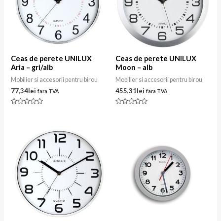
Ceas de perete UNILUX
Ceas de perete UNILUX
Aria – gri/alb
Moon – alb
Mobilier si accesorii pentru birou
Mobilier si accesorii pentru birou
77,34
lei
455,31
lei
fara TVA
fara TVA
Evaluat
Evaluat
la
la
0
0
din
din
5
5