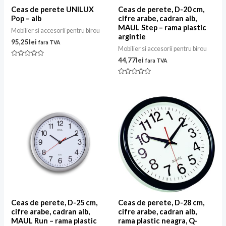
Ceas de perete UNILUX
Ceas de perete, D-20 cm,
Pop – alb
cifre arabe, cadran alb,
MAUL Step – rama plastic
Mobilier si accesorii pentru birou
argintie
95,25
lei
fara TVA
Mobilier si accesorii pentru birou
44,77
lei
fara TVA
Evaluat
la
0
din
Evaluat
5
la
0
din
5
Ceas de perete, D-25 cm,
Ceas de perete, D-28 cm,
cifre arabe, cadran alb,
cifre arabe, cadran alb,
MAUL Run – rama plastic
rama plastic neagra, Q-