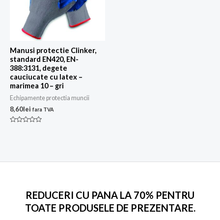
Manusi protectie Clinker,
standard EN420, EN-
388:3131, degete
cauciucate cu latex –
marimea 10 – gri
Echipamente protectia muncii
8,60
lei
fara TVA
Evaluat
la
0
din
5
REDUCERI CU PANA LA 70% PENTRU
TOATE PRODUSELE DE PREZENTARE.