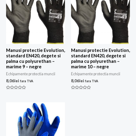
Manusi protectie Evolution,
Manusi protectie Evolution,
standard EN420, degete si
standard EN420, degete si
palma cu polyurethan –
palma cu polyurethan –
marime 9 – negre
marime 10 – negre
Echipamente protectia muncii
Echipamente protectia muncii
8,06
lei
8,06
lei
fara TVA
fara TVA
Evaluat
Evaluat
la
la
0
0
din
din
5
5