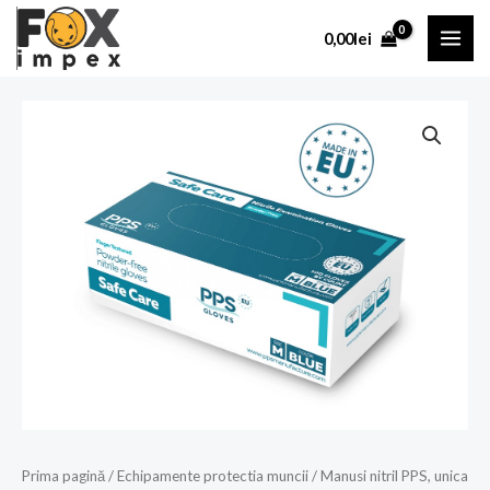
Skip
MAI
0,00
lei
to
ME
content
Cantitate
Manusi
nitril
PPS,
unica
folosinta,
100
buc/cutie
-
albastre
-
marime
M
Prima pagină
/
Echipamente protectia muncii
/ Manusi nitril PPS, unica