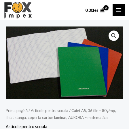
Skip
MAI
0,00
lei
to
ME
content
Cantitate
Caiet
A5,
36
file
-
80g/mp,
liniat
stanga,
coperta
carton
Prima pagină
/
Articole pentru scoala
/ Caiet A5, 36 file – 80g/mp,
laminat,
liniat stanga, coperta carton laminat, AURORA – matematica
AURORA
Articole pentru scoala