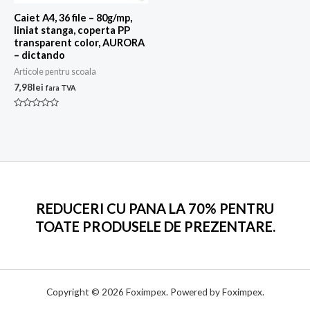
Caiet A4, 36 file – 80g/mp,
liniat stanga, coperta PP
transparent color, AURORA
– dictando
Articole pentru scoala
7,98
lei
fara TVA
Evaluat
la
0
din
5
REDUCERI CU PANA LA 70% PENTRU
TOATE PRODUSELE DE PREZENTARE.
Copyright © 2026 Foximpex. Powered by Foximpex.