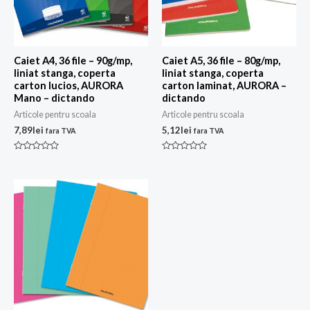
Caiet A4, 36 file – 90g/mp,
Caiet A5, 36 file – 80g/mp,
liniat stanga, coperta
liniat stanga, coperta
carton lucios, AURORA
carton laminat, AURORA –
Mano – dictando
dictando
Articole pentru scoala
Articole pentru scoala
7,89
lei
5,12
lei
fara TVA
fara TVA
Evaluat
Evaluat
la
la
0
0
din
din
5
5