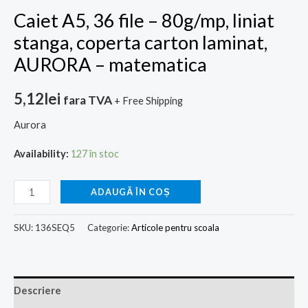
-
Caiet A5, 36 file – 80g/mp, liniat
matematica
stanga, coperta carton laminat,
AURORA – matematica
5,12
lei
fara TVA
+ Free Shipping
Aurora
Availability:
127 în stoc
ADAUGĂ ÎN COȘ
SKU:
136SEQ5
Categorie:
Articole pentru scoala
Descriere